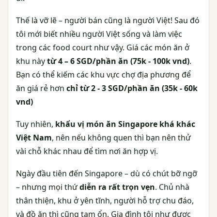
Thế là vỡ lẽ – người bán cũng là người Việt! Sau đó
tôi mới biết nhiều người Việt sống và làm việc
trong các food court như vậy. Giá các món ăn ở
khu này
từ 4 – 6 SGD/phần ăn
(75k - 100k vnd)
.
Bạn có thể kiếm các khu vực chợ địa phương để
ăn giá rẻ hơn
chỉ từ 2 - 3 SGD/phần ăn (35k - 60k
vnd)
Tuy nhiên,
khẩu vị món ăn Singapore khá khác
Việt Nam
, nên nếu không quen thì bạn nên thử
vài chỗ khác nhau để tìm nơi ăn hợp vị.
Ngày đầu tiên đến Singapore – dù có chút bỡ ngỡ
– nhưng mọi thứ
diễn ra rất trọn vẹn
. Chủ nhà
thân thiện, khu ở yên tĩnh, người hỗ trợ chu đáo,
và đồ ăn thì cũng tạm ổn. Gia đình tôi như được