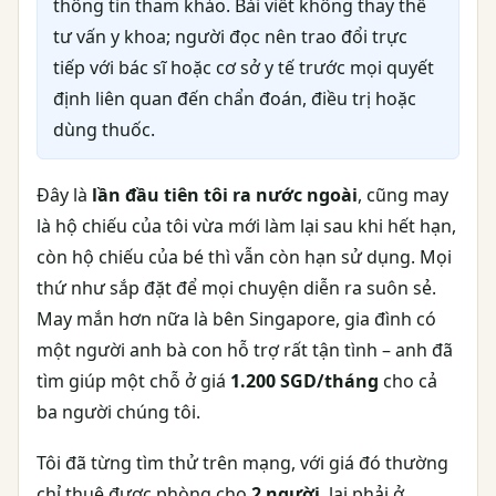
thông tin tham khảo. Bài viết không thay thế
tư vấn y khoa; người đọc nên trao đổi trực
tiếp với bác sĩ hoặc cơ sở y tế trước mọi quyết
định liên quan đến chẩn đoán, điều trị hoặc
dùng thuốc.
Đây là
lần đầu tiên tôi ra nước ngoài
, cũng may
là hộ chiếu của tôi vừa mới làm lại sau khi hết hạn,
còn hộ chiếu của bé thì vẫn còn hạn sử dụng. Mọi
thứ như sắp đặt để mọi chuyện diễn ra suôn sẻ.
May mắn hơn nữa là bên Singapore, gia đình có
một người anh bà con hỗ trợ rất tận tình – anh đã
tìm giúp một chỗ ở giá
1.200 SGD/tháng
cho cả
ba người chúng tôi.
Tôi đã từng tìm thử trên mạng, với giá đó thường
chỉ thuê được phòng cho
2 người
, lại phải ở