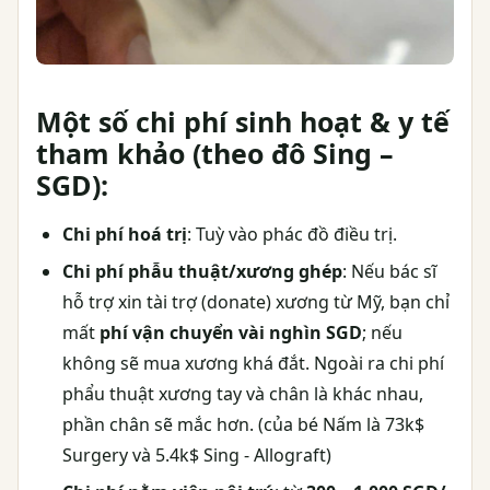
Một số chi phí sinh hoạt & y tế
tham khảo (theo đô Sing –
SGD):
Chi phí hoá trị
: Tuỳ vào phác đồ điều trị.
Chi phí phẫu thuật/xương ghép
: Nếu bác sĩ
hỗ trợ xin tài trợ (donate) xương từ Mỹ, bạn chỉ
mất
phí vận chuyển vài nghìn SGD
; nếu
không sẽ mua xương khá đắt. Ngoài ra chi phí
phẩu thuật xương tay và chân là khác nhau,
phần chân sẽ mắc hơn. (của bé Nấm là 73k$
Surgery và 5.4k$ Sing - Allograft)