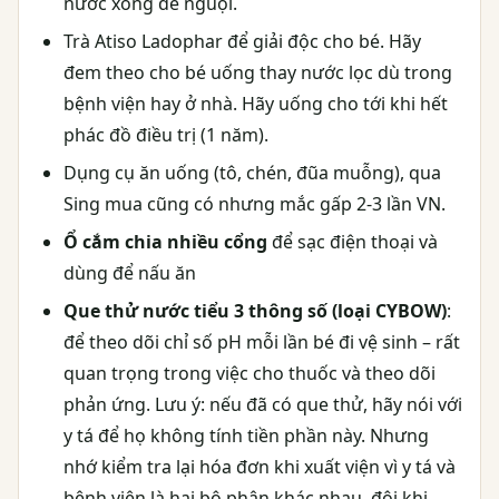
nước xong để nguội.
Trà Atiso Ladophar để giải độc cho bé. Hãy
đem theo cho bé uống thay nước lọc dù trong
bệnh viện hay ở nhà. Hãy uống cho tới khi hết
phác đồ điều trị (1 năm).
Dụng cụ ăn uống (tô, chén, đũa muỗng), qua
Sing mua cũng có nhưng mắc gấp 2-3 lần VN.
Ổ cắm chia nhiều cổng
để sạc điện thoại và
dùng để nấu ăn
Que thử nước tiểu 3 thông số (loại CYBOW)
:
để theo dõi chỉ số pH mỗi lần bé đi vệ sinh – rất
quan trọng trong việc cho thuốc và theo dõi
phản ứng. Lưu ý: nếu đã có que thử, hãy nói với
y tá để họ không tính tiền phần này. Nhưng
nhớ kiểm tra lại hóa đơn khi xuất viện vì y tá và
bệnh viện là hai bộ phận khác nhau, đôi khi