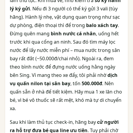
làm thủ tục. Khi mua vé, nhớ kiểm tra
số ký hành
lý ký gửi
. Nếu đi 3 người có thể ký gửi 3 vali (tùy
hãng). Hành lý nhẹ, vật dụng quan trọng như sạc
dự phòng, điện thoại thì để trong
balo xách tay
.
Đừng quên mang
bình nước cá nhân
, uống hết
trước khi qua cổng an ninh. Sau đó tìm máy lọc
nước để lấy nước miễn phí – mua nước trong sân
bay rất đắt (~50.000đ/chai nhỏ). Ngoài ra, đem
theo bình nước để đựng nước uống hằng ngày
bên Sing. Vì mang theo xe đẩy, tôi phải nhờ
dịch
vụ quấn nilon tại sân bay
, tốn
500.000đ
. Nên
quấn sẵn ở nhà để tiết kiệm. Hãy mua 1 xe lăn cho
bé, vì bé vô thuốc sẽ rất mệt, khó mà tự di chuyển
xa.
Sau khi làm thủ tục check-in, hãng bay
cử người
ra hỗ trợ đưa bé qua line ưu tiên
. Tuy phải chờ