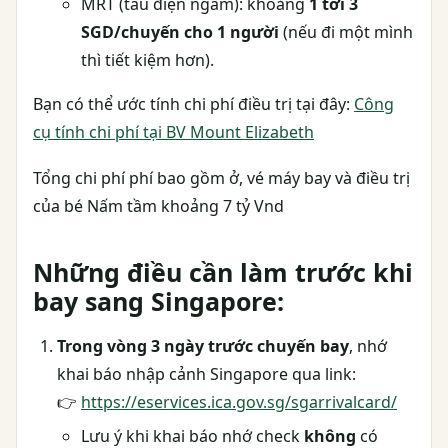
MRT (tàu điện ngầm): khoảng
1 tới 3
SGD/chuyến cho 1 người
(nếu đi một mình
thì tiết kiệm hơn).
Bạn có thể ước tính chi phí điều trị tại đây:
Công
cụ tính chi phí tại BV Mount Elizabeth
Tổng chi phí phí bao gồm ở, vé máy bay và điều trị
của bé Nấm tầm khoảng 7 tỷ Vnd
Những điều cần làm trước khi
bay sang Singapore:
Trong vòng 3 ngày trước chuyến bay
, nhớ
khai báo nhập cảnh Singapore qua link:
👉
https://eservices.ica.gov.sg/sgarrivalcard/
Lưu ý khi khai báo nhớ check
không
có