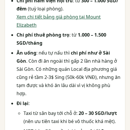
Chi phí nằm viện nội trú
: từ
300 – 1.000 SGD/
đêm
(tuỳ loại phòng).
Xem chi tiết bảng giá phòng tại Mount
Elizabeth
Chi phí thuê phòng trọ
: từ
1.000 – 1.500
SGD/tháng
Ăn uống
: nếu tự nấu thì
chi phí như ở Sài
Gòn
. Còn đi ăn ngoài thì gấp 2 lần nhà hàng ở
Sài Gòn. Có những quán Local địa phương giá
cũng rẻ tầm 2-3$ Sing (50k-60k VNĐ), nhưng ăn
tạm được và khó ăn lâu dài vì vị không phù
hợp.
Đi lại
:
Taxi từ sân bay tới chỗ ở:
20 – 30 SGD/lượt
(nên ưu tiên taxi khi bé vô thuốc khá mệt).