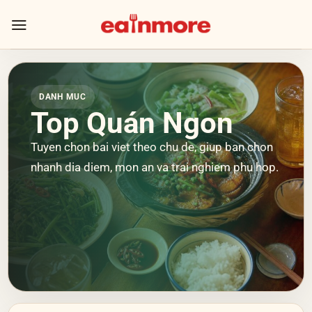
Skip
to
content
DANH MUC
Top Quán Ngon
Tuyen chon bai viet theo chu de, giup ban chon
nhanh dia diem, mon an va trai nghiem phu hop.