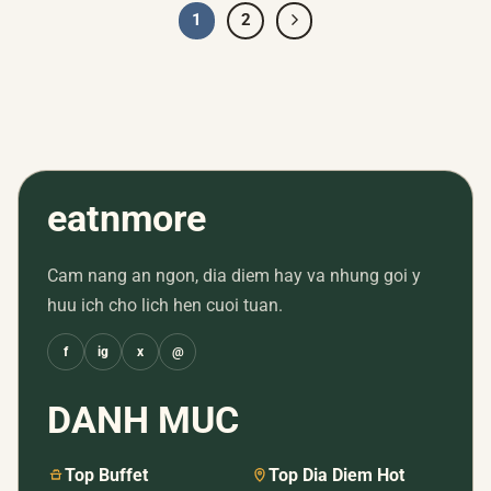
1
2
eatnmore
Cam nang an ngon, dia diem hay va nhung goi y
huu ich cho lich hen cuoi tuan.
f
ig
x
@
DANH MUC
Top Buffet
Top Dia Diem Hot