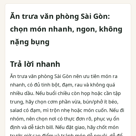
Ăn trưa văn phòng Sài Gòn:
chọn món nhanh, ngon, không
nặng bụng
Trả lời nhanh
Ăn trưa văn phòng Sài Gòn nên ưu tiên món ra
nhanh, có đủ tinh bột, đạm, rau và không quá
nhiều dầu. Nếu buổi chiều còn họp hoặc cần tập
trung, hãy chọn cơm phần vừa, bún/phở ít béo,
salad có đạm, mì trộn nhẹ hoặc món cuốn. Nếu đi
nhóm, nên chọn nơi có thực đơn rõ, phục vụ ổn
định và dễ tách bill. Nếu đặt giao, hãy chốt món
trước giờ cao điểm và tránh món dễ nguội, dễ đổ