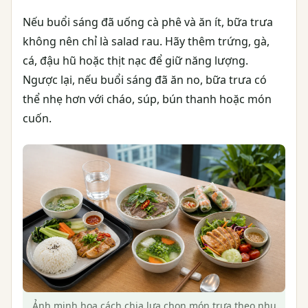
Nếu buổi sáng đã uống cà phê và ăn ít, bữa trưa
không nên chỉ là salad rau. Hãy thêm trứng, gà,
cá, đậu hũ hoặc thịt nạc để giữ năng lượng.
Ngược lại, nếu buổi sáng đã ăn no, bữa trưa có
thể nhẹ hơn với cháo, súp, bún thanh hoặc món
cuốn.
Ảnh minh họa cách chia lựa chọn món trưa theo nhu