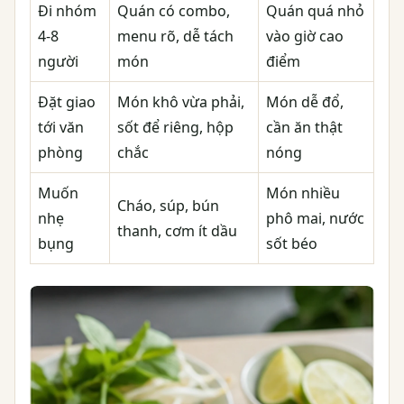
Đi nhóm
Quán có combo,
Quán quá nhỏ
4-8
menu rõ, dễ tách
vào giờ cao
người
món
điểm
Đặt giao
Món khô vừa phải,
Món dễ đổ,
tới văn
sốt để riêng, hộp
cần ăn thật
phòng
chắc
nóng
Muốn
Món nhiều
Cháo, súp, bún
nhẹ
phô mai, nước
thanh, cơm ít dầu
bụng
sốt béo