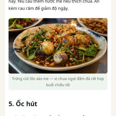
này. Yêu cầu thêm nước me nếu thích chua. Ăn
kèm rau răm để giảm độ ngậy.
Trứng cút lộn xào me — vị chua ngọt đậm đà rất hợp
buổi chiều tối
5. Ốc hút