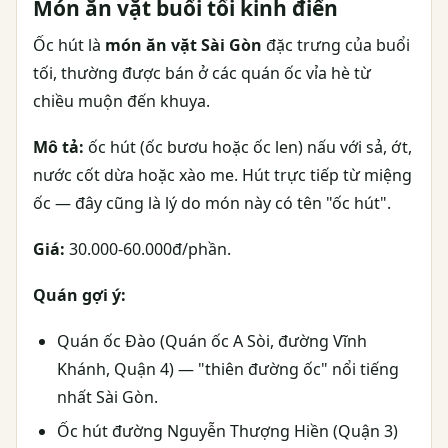
Món ăn vặt buổi tối kinh điển
Ốc hút là
món ăn vặt Sài Gòn
đặc trưng của buổi
tối, thường được bán ở các quán ốc vỉa hè từ
chiều muộn đến khuya.
Mô tả:
ốc hút (ốc bươu hoặc ốc len) nấu với sả, ớt,
nước cốt dừa hoặc xào me. Hút trực tiếp từ miệng
ốc — đây cũng là lý do món này có tên "ốc hút".
Giá:
30.000-60.000đ/phần.
Quán gợi ý:
Quán ốc Đào (Quán ốc A Sòi, đường Vĩnh
Khánh, Quận 4) — "thiên đường ốc" nổi tiếng
nhất Sài Gòn.
Ốc hút đường Nguyễn Thượng Hiền (Quận 3)