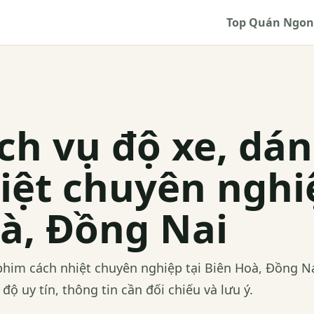
Top Quán Ngon
ịch vụ độ xe, dá
iệt chuyên nghi
à, Đồng Nai
phim cách nhiệt chuyên nghiệp tại Biên Hoà, Đồng Nai
độ uy tín, thông tin cần đối chiếu và lưu ý.