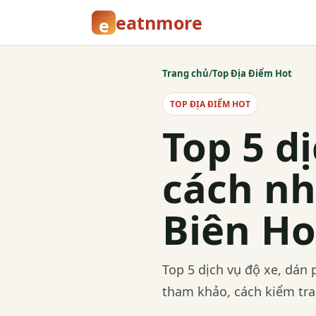
eatnmore
e
Trang chủ
/
Top Địa Điểm Hot
TOP ĐỊA ĐIỂM HOT
Top 5 d
cách nh
Biên Ho
Top 5 dịch vụ độ xe, dán 
tham khảo, cách kiểm tra 