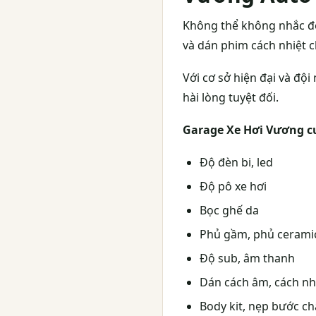
Không thể không nhắc 
và dán phim cách nhiệt c
Với cơ sở hiện đại và độ
hài lòng tuyệt đối.
Garage Xe Hơi Vương cu
Độ đèn bi, led
Độ pô xe hơi
Bọc ghế da
Phủ gầm, phủ cerami
Độ sub, âm thanh
Dán cách âm, cách nh
Body kit, nẹp bước châ