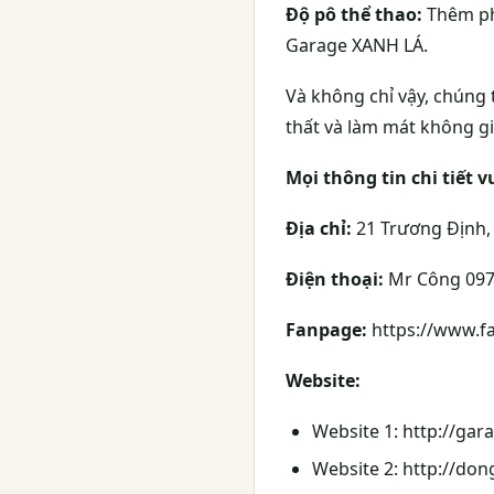
Độ pô thể thao:
Thêm ph
Garage XANH LÁ.
Và không chỉ vậy, chúng 
thất và làm mát không gi
Mọi thông tin chi tiết vu
Địa chỉ:
21 Trương Định,
Điện thoại:
Mr Công 097
Fanpage:
https://www.f
Website:
Website 1: http://ga
Website 2: http://do