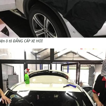
kiện ô tô ĐẲNG CẤP XE HƠI