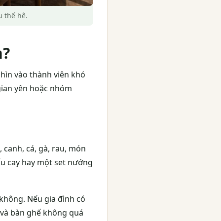
 thế hệ.
h?
hìn vào thành viên khó
 gian yên hoặc nhóm
 canh, cá, gà, rau, món
ẩu cay hay một set nướng
không. Nếu gia đình có
n và bàn ghế không quá