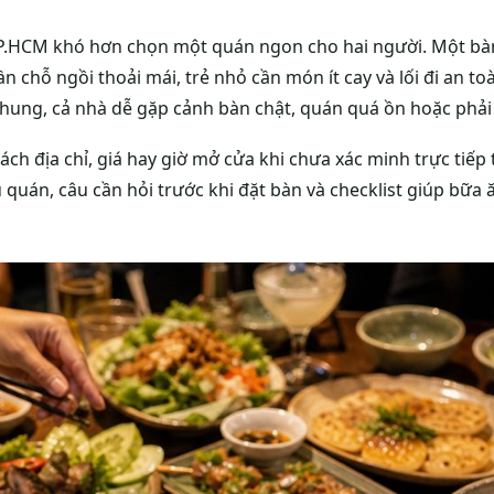
P.HCM khó hơn chọn một quán ngon cho hai người. Một bàn
n chỗ ngồi thoải mái, trẻ nhỏ cần món ít cay và lối đi an t
hung, cả nhà dễ gặp cảnh bàn chật, quán quá ồn hoặc phải 
ách địa chỉ, giá hay giờ mở cửa khi chưa xác minh trực tiế
 quán, câu cần hỏi trước khi đặt bàn và checklist giúp bữa