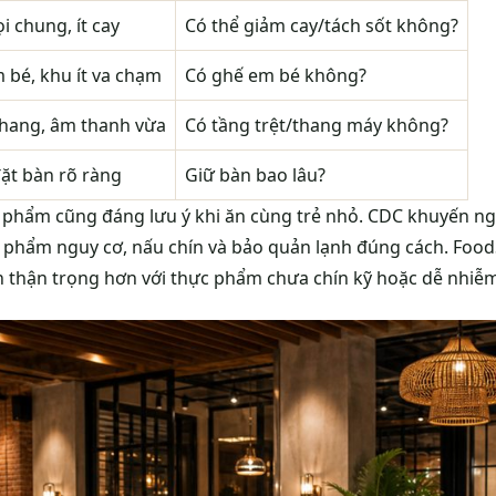
 chung, ít cay
Có thể giảm cay/tách sốt không?
 bé, khu ít va chạm
Có ghế em bé không?
 thang, âm thanh vừa
Có tầng trệt/thang máy không?
ặt bàn rõ ràng
Giữ bàn bao lâu?
 phẩm cũng đáng lưu ý khi ăn cùng trẻ nhỏ. CDC khuyến ng
c phẩm nguy cơ, nấu chín và bảo quản lạnh đúng cách. Food
n thận trọng hơn với thực phẩm chưa chín kỹ hoặc dễ nhiễ