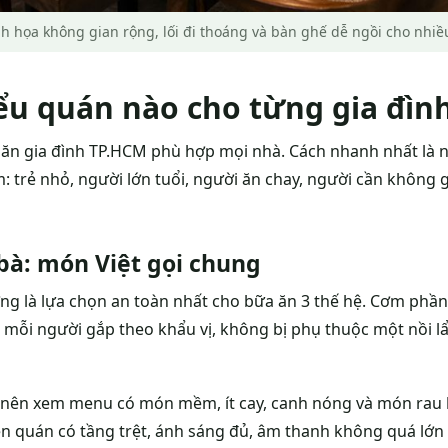
 họa không gian rộng, lối đi thoáng và bàn ghế dễ ngồi cho nhiều
ểu quán nào cho từng gia đìn
ăn gia đình TP.HCM phù hợp mọi nhà. Cách nhanh nhất là n
: trẻ nhỏ, người lớn tuổi, người ăn chay, người cần không
 bà: món Việt gọi chung
g là lựa chọn an toàn nhất cho bữa ăn 3 thế hệ. Cơm phần,
mỗi người gắp theo khẩu vị, không bị phụ thuộc một nồi l
 nên xem menu có món mềm, ít cay, canh nóng và món rau 
iên quán có tầng trệt, ánh sáng đủ, âm thanh không quá lớ