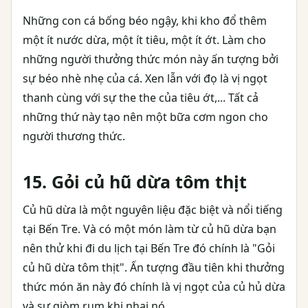
Những con cá bống béo ngậy, khi kho đổ thêm
một ít nước dừa, một ít tiêu, một ít ớt. Làm cho
những người thưởng thức món này ấn tượng bởi
sự béo nhè nhẹ của cá. Xen lẫn với đọ là vị ngọt
thanh cùng với sự the the của tiêu ớt,... Tất cả
những thứ này tạo nên một bữa cơm ngon cho
người thương thức.
15. Gỏi củ hũ dừa tôm thịt
Củ hũ dừa là một nguyên liệu đặc biệt và nổi tiếng
tại Bến Tre. Và có một món làm từ củ hũ dừa bạn
nên thử khi đi du lịch tại Bến Tre đó chính là "Gỏi
củ hũ dừa tôm thịt". Ấn tượng đầu tiên khi thưởng
thức món ăn này đó chính là vị ngọt của củ hủ dừa
và sự giòm rụm khi nhai nó.